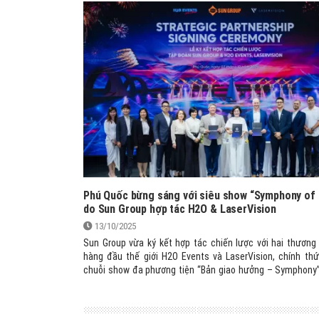
Phú Quốc bừng sáng với siêu show “Symphony of 
do Sun Group hợp tác H2O & LaserVision
13/10/2025
Sun Group vừa ký kết hợp tác chiến lược với hai thương h
hàng đầu thế giới H2O Events và LaserVision, chính th
chuỗi show đa phương tiện “Bản giao hưởng – Symphony
nghệ trình diễn hiện đại kết hợp thể thao mạo hiểm và p
thuật, hứa hẹn mang đến trải nghiệm ngoạn mục cho du kh
trấn Hoàng Hôn – Phú Quốc.