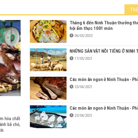
Th
Tháng 6 đến Ninh Thuận thưởng th
hội ẩm thực 1001 món
06/05/2023
NHỮNG SẢN VẬT NỖI TIẾNG Ở NINH
17/05/2021
Các món ăn ngon ở Ninh Thuận - Ph
23/04/2021
Các món ăn ngon ở Ninh Thuận - Ph
23/04/2021
ễm hóa chất
đánh bả chó,
ời.