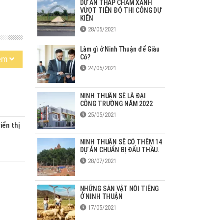
DỰ ÁN THÁP CHÀM XANH
VƯỢT TIẾN ĐỘ THI CÔNG DỰ
KIẾN
28/05/2021
Làm gì ở Ninh Thuận để Giàu
Có?
êm
24/05/2021
NINH THUẬN SẼ LÀ ĐẠI
CÔNG TRƯỜNG NĂM 2022
25/05/2021
iển thị
NINH THUẬN SẼ CÓ THÊM 14
DỰ ÁN CHUẨN BỊ ĐẤU THẦU.
28/07/2021
NHỮNG SẢN VẬT NỖI TIẾNG
Ở NINH THUẬN
17/05/2021