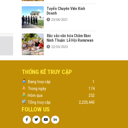
Tuyển Chuyên Viên Kinh
Doanh
23/04/2021
Đặc sắc văn hóa Chăm Bàni
Ninh Thuận: Lễ Hội Ramưwan
22/03/2023
THỐNG KÊ TRUY CẬP
Đang truy cập
1
Trong ngày
174
Hôm qua
252
Tổng truy cập
2,220,443
FOLLOW US