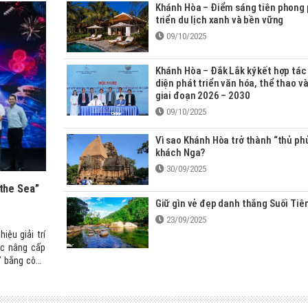
Khánh Hòa – Điểm sáng tiên phong
triển du lịch xanh và bền vững
09/10/2025
Khánh Hòa – Đắk Lắk ký kết hợp tác
diện phát triển văn hóa, thể thao và
giai đoạn 2026 – 2030
09/10/2025
Vì sao Khánh Hòa trở thành “thủ ph
khách Nga?
30/09/2025
the Sea”
Giữ gìn vẻ đẹp danh thắng Suối Tiê
23/09/2025
iệu giải trí
ức nâng cấp
” bằng công
háo hoa nghệ
ách tại Thị