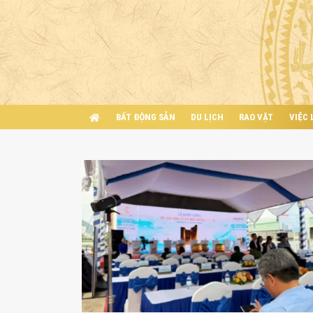
BẤT ĐỘNG SẢN
DU LỊCH
RAO VẶT
VIỆC