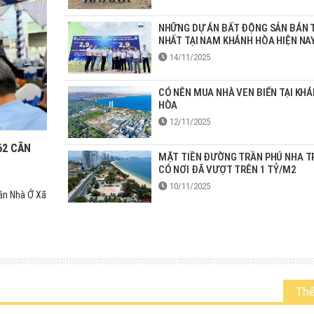
NHỮNG DỰ ÁN BẤT ĐỘNG SẢN BÁN 
NHẤT TẠI NAM KHÁNH HÒA HIỆN NAY
14/11/2025
CÓ NÊN MUA NHÀ VEN BIỂN TẠI KH
HÒA
12/11/2025
62 CĂN
MẶT TIỀN ĐƯỜNG TRẦN PHÚ NHA 
CÓ NƠI ĐÃ VƯỢT TRÊN 1 TỶ/M2
10/11/2025
án Nhà Ở Xã
Th