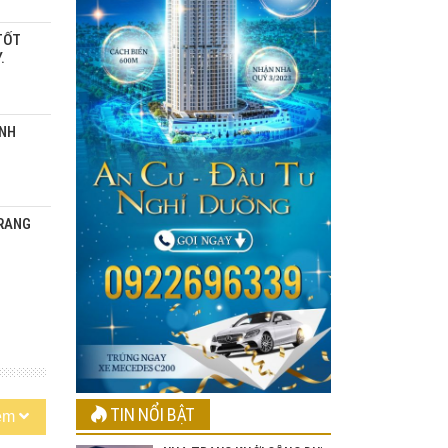
TỐT
.
ÁNH
TRANG
TIN NỔI BẬT
êm