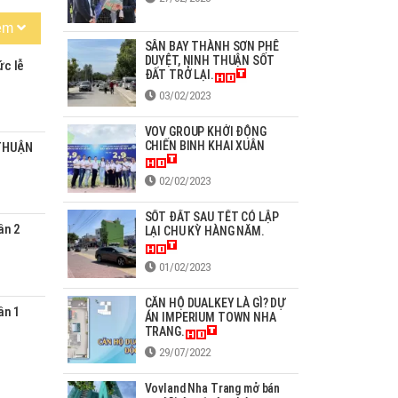
êm
SÂN BAY THÀNH SƠN PHÊ
DUYỆT, NINH THUẬN SỐT
ức lễ
ĐẤT TRỞ LẠI.
03/02/2023
VOV GROUP KHỞI ĐỘNG
CHIẾN BINH KHAI XUÂN
 THUẬN
02/02/2023
SỐT ĐẤT SAU TẾT CÓ LẬP
ần 2
LẠI CHU KỲ HÀNG NĂM.
01/02/2023
CĂN HỘ DUALKEY LÀ GÌ? DỰ
ần 1
ÁN IMPERIUM TOWN NHA
TRANG.
29/07/2022
Vovland Nha Trang mở bán