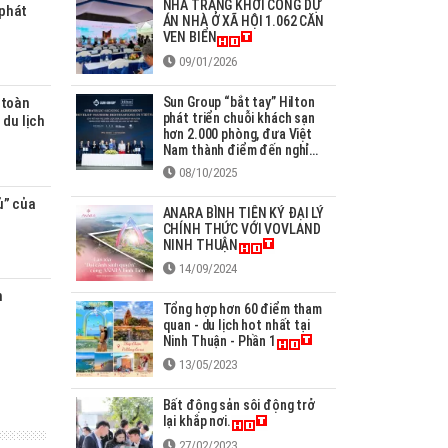
NHA TRANG KHỞI CÔNG DỰ
 phát
ÁN NHÀ Ở XÃ HỘI 1.062 CĂN
VEN BIỂN
09/01/2026
Sun Group “bắt tay” Hilton
 toàn
phát triển chuỗi khách sạn
 du lịch
hơn 2.000 phòng, đưa Việt
Nam thành điểm đến nghỉ
dưỡng cao cấp hàng đầu
08/10/2025
châu Á
ủ” của
ANARA BÌNH TIÊN KÝ ĐẠI LÝ
CHÍNH THỨC VỚI VOVLAND
NINH THUẬN
14/09/2024
n
Tổng hợp hơn 60 điểm tham
quan - du lịch hot nhất tại
Ninh Thuận - Phần 1
13/05/2023
Bất động sản sôi động trở
lại khắp nơi.
27/02/2023