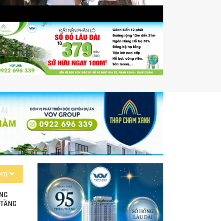
êm
ANG
 TẦNG