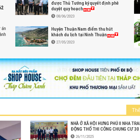
được Thủ Tướng ký quyết định phê
62
duyệt quy hoạch
08/06/2023
ự án
Huyện Thuận Nam điểm thu hút
ành
khách du lịch tại Ninh Thuận
27/05/2023
Th
NHÀ Ở XÃ HỘI HƯNG PHÚ II NHA TR
ĐỘNG THỔ THI CÔNG CHUNG CƯ 30
26/11/2025