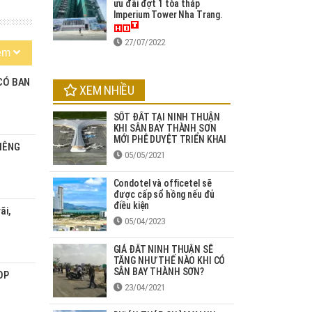
ưu đãi đợt 1 tòa tháp
Imperium Tower Nha Trang.
27/07/2022
êm
 CÓ BAN
XEM NHIỀU
SỐT ĐẤT TẠI NINH THUẬN
KHI SÂN BAY THÀNH SƠN
MỚI PHÊ DUYỆT TRIỂN KHAI
IÊNG
05/05/2021
Condotel và officetel sẽ
được cấp sổ hồng nếu đủ
điều kiện
ãi,
05/04/2023
GIÁ ĐẤT NINH THUẬN SẼ
TĂNG NHƯ THẾ NÀO KHI CÓ
SÂN BAY THÀNH SƠN?
OP
23/04/2021